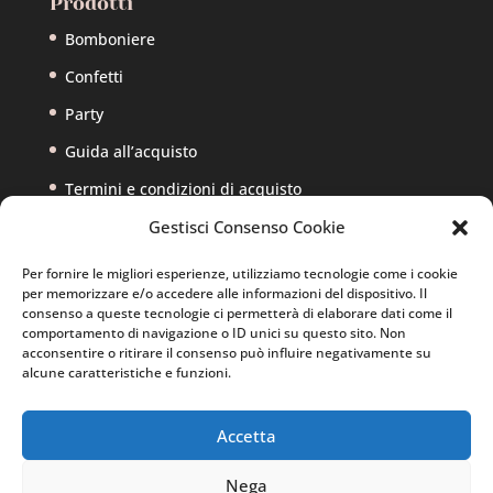
Prodotti
Bomboniere
Confetti
Party
Guida all’acquisto
Termini e condizioni di acquisto
Gestisci Consenso Cookie
Account
Per fornire le migliori esperienze, utilizziamo tecnologie come i cookie
per memorizzare e/o accedere alle informazioni del dispositivo. Il
Il mio account
consenso a queste tecnologie ci permetterà di elaborare dati come il
comportamento di navigazione o ID unici su questo sito. Non
Ordini
acconsentire o ritirare il consenso può influire negativamente su
alcune caratteristiche e funzioni.
Accetta
Nega