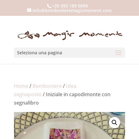
+39 393 189 0098
info@bombonieremagicmoment.com
Seleziona una pagina
Home
/
Bomboniere
/
Idea
segnaposto
/ Iniziale in capodimonte con
segnalibro