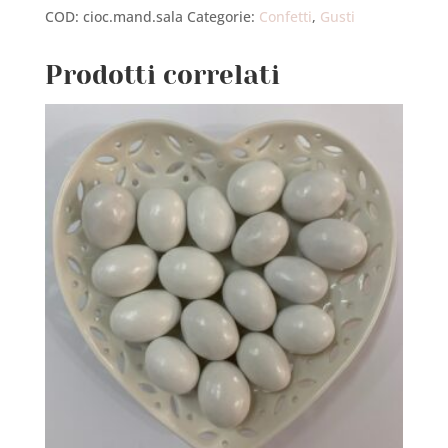
COD:
cioc.mand.sala
Categorie:
Confetti
,
Gusti
CARAMELLO
quantità
Prodotti correlati