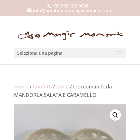
+39 393 189 0098
info@bombonieremagicmoment.com
Seleziona una pagina
Home
/
Confetti
/
Gusti
/ Cioccomandorla
MANDORLA SALATA E CARAMELLO