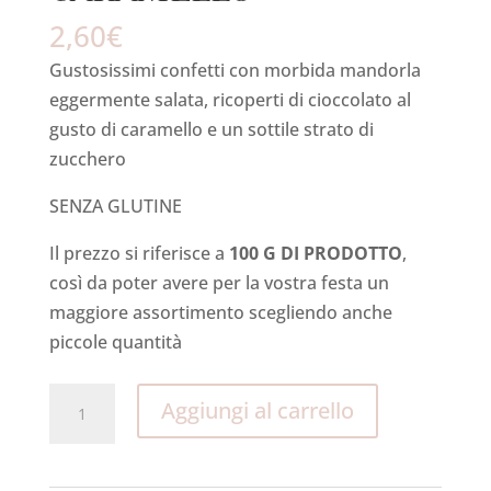
2,60
€
Gustosissimi confetti con morbida mandorla
eggermente salata, ricoperti di cioccolato al
gusto di caramello e un sottile strato di
zucchero
SENZA GLUTINE
Il prezzo si riferisce a
100 G DI PRODOTTO
,
così da poter avere per la vostra festa un
maggiore assortimento scegliendo anche
piccole quantità
Cioccomandorla
Aggiungi al carrello
MANDORLA
SALATA
E