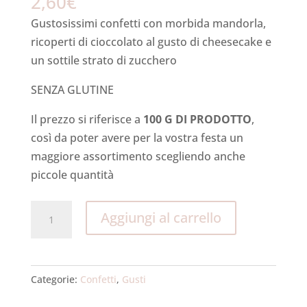
2,60
€
Gustosissimi confetti con morbida mandorla,
ricoperti di cioccolato al gusto di cheesecake e
un sottile strato di zucchero
SENZA GLUTINE
Il prezzo si riferisce a
100 G DI PRODOTTO
,
così da poter avere per la vostra festa un
maggiore assortimento scegliendo anche
piccole quantità
Cioccomandorla
Aggiungi al carrello
CHEESECAKE
quantità
Categorie:
Confetti
,
Gusti