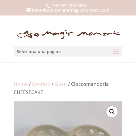
+39 393 189 0098
info@bombonieremagicmoment.com
Seleziona una pagina
Home
/
Confetti
/
Gusti
/ Cioccomandorla
CHEESECAKE