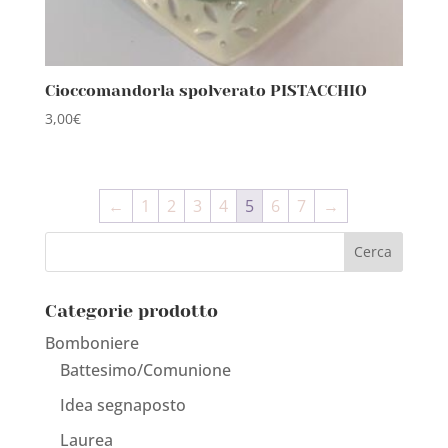
Cioccomandorla spolverato PISTACCHIO
3,00
€
←
1
2
3
4
5
6
7
→
Categorie prodotto
Bomboniere
Battesimo/Comunione
Idea segnaposto
Laurea