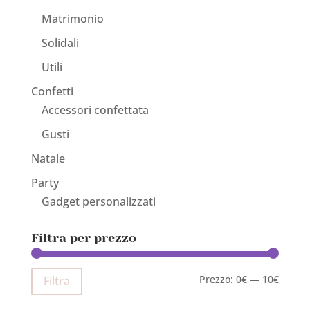
Matrimonio
Solidali
Utili
Confetti
Accessori confettata
Gusti
Natale
Party
Gadget personalizzati
Filtra per prezzo
Prezzo
Prezzo
Prezzo:
0€
—
10€
Filtra
Min
Max